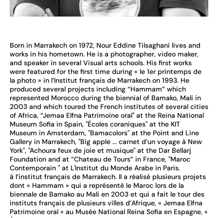
Born in Marrakech on 1972, Nour Eddine Tilsaghani lives and
works in his hometown. He is a photographer, video maker,
and speaker in several Visual arts schools. His first works
were featured for the first time during « le 1er printemps de
la photo » in l’Institut français de Marrakech on 1993. He
produced several projects including “Hammam” which
represented Morocco during the biennial of Bamako, Mali in
2003 and which toured the French institutes of several cities
of Africa, “Jemaa Elfna Patrimoine oral" at the Reina National
Museum Sofia in Spain, "Écoles coraniques" at the KIT
Museum in Amsterdam, "Bamacolors" at the Point and Line
Gallery in Marrakech, "Big apple ... carnet d’un voyage à New
York", "Achoura feux de joie et musique" at the Dar Bellarj
Foundation and at “Chateau de Tours” in France, "Maroc
Contemporain " at L'Institut du Monde Arabe in Paris.
à l’institut français de Marrakech. Il a réalisé plusieurs projets
dont « Hammam » qui a représenté le Maroc lors de la
biennale de Bamako au Mali en 2003 et qui a fait le tour des
instituts français de plusieurs villes d’Afrique, « Jemaa Elfna
Patrimoine oral » au Musée National Reina Sofia en Espagne, «