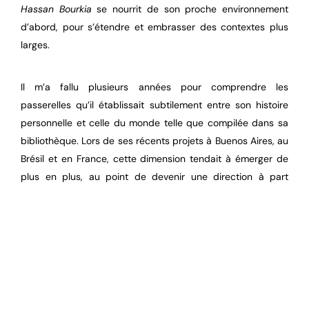
Hassan Bourkia
se nourrit de son proche environnement
d’abord, pour s’étendre et embrasser des contextes plus
larges.
Il m’a fallu plusieurs années pour comprendre les
passerelles qu’il établissait subtilement entre son histoire
personnelle et celle du monde telle que compilée dans sa
bibliothèque. Lors de ses récents projets à Buenos Aires, au
Brésil et en France, cette dimension tendait à émerger de
plus en plus, au point de devenir une direction à part
entière dans ses recherches.
Notant dans son journal tous les détails de ses rencontres,
de ses voyages, il enrichit quotidiennement « son archive »
pour ne rien oublier de la force de chaque instant. Là est
son sentiment de plénitude, dans la conservation et la
transcription.