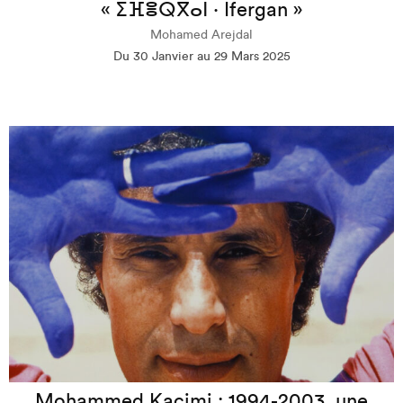
« ⵉⴼⴻⵕⴳⴰⵏ · Ifergan »
Mohamed Arejdal
Du 30 Janvier au 29 Mars 2025
Mohammed Kacimi : 1994-2003, une