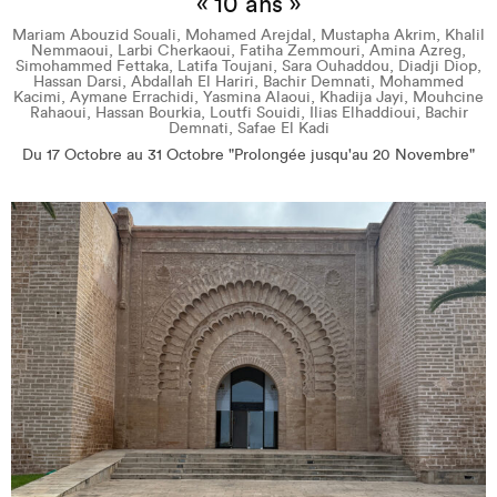
« 10 ans »
Mariam Abouzid Souali, Mohamed Arejdal, Mustapha Akrim, Khalil
Nemmaoui, Larbi Cherkaoui, Fatiha Zemmouri, Amina Azreg,
Simohammed Fettaka, Latifa Toujani, Sara Ouhaddou, Diadji Diop,
Hassan Darsi, Abdallah El Hariri, Bachir Demnati, Mohammed
Kacimi, Aymane Errachidi, Yasmina Alaoui, Khadija Jayi, Mouhcine
Rahaoui, Hassan Bourkia, Loutfi Souidi, Ilias Elhaddioui, Bachir
Demnati, Safae El Kadi
Du 17 Octobre au 31 Octobre "Prolongée jusqu'au 20 Novembre"