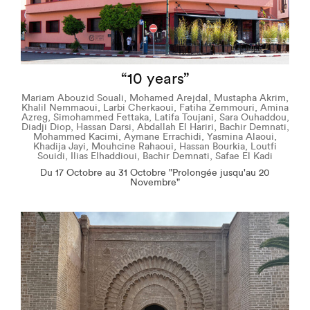
“10 years”
Mariam Abouzid Souali, Mohamed Arejdal, Mustapha Akrim,
Khalil Nemmaoui, Larbi Cherkaoui, Fatiha Zemmouri, Amina
Azreg, Simohammed Fettaka, Latifa Toujani, Sara Ouhaddou,
Diadji Diop, Hassan Darsi, Abdallah El Hariri, Bachir Demnati,
Mohammed Kacimi, Aymane Errachidi, Yasmina Alaoui,
Khadija Jayi, Mouhcine Rahaoui, Hassan Bourkia, Loutfi
Souidi, Ilias Elhaddioui, Bachir Demnati, Safae El Kadi
Du 17 Octobre au 31 Octobre "Prolongée jusqu'au 20
Novembre"