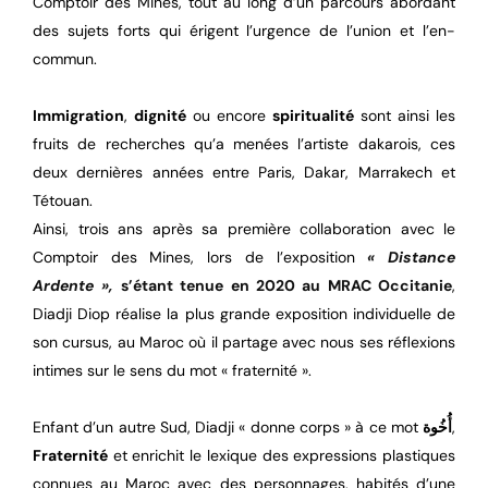
Comptoir des Mines, tout au long d’un parcours abordant
des sujets forts qui érigent l’urgence de l’union et l’en-
commun.
Immigration
,
dignité
ou encore
spiritualité
sont ainsi les
fruits de recherches qu’a menées l’artiste dakarois, ces
deux dernières années entre Paris, Dakar, Marrakech et
Tétouan.
Ainsi, trois ans après sa première collaboration avec le
Comptoir des Mines, lors de l’exposition
« Distance
Ardente »,
s’étant tenue en 2020 au MRAC Occitanie
,
Diadji Diop réalise la plus grande exposition individuelle de
son cursus, au Maroc où il partage avec nous ses réflexions
intimes sur le sens du mot « fraternité ».
Enfant d’un autre Sud, Diadji « donne corps » à ce mot
أُخُوة
,
Fraternité
et enrichit le lexique des expressions plastiques
connues au Maroc avec des personnages, habités d’une