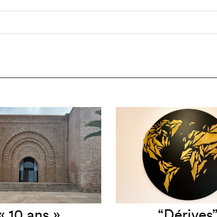
« 10 ans »
“Dérives