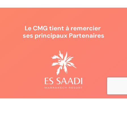
Le CMG tient à remercier
ses principaux Partenaires