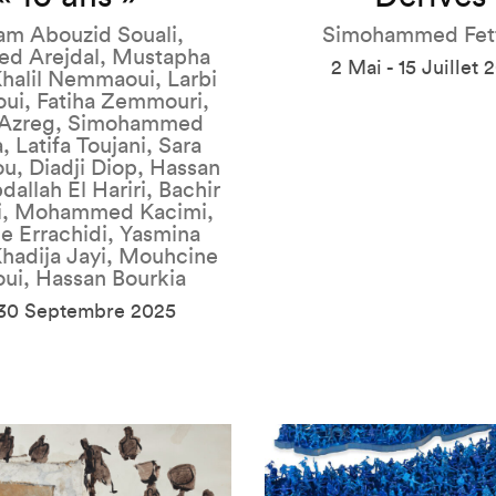
am Abouzid Souali,
Simohammed Fet
d Arejdal, Mustapha
2 Mai - 15 Juillet 
halil Nemmaoui, Larbi
ui, Fatiha Zemmouri,
 Azreg, Simohammed
, Latifa Toujani, Sara
, Diadji Diop, Hassan
dallah El Hariri, Bachir
i, Mohammed Kacimi,
 Errachidi, Yasmina
Khadija Jayi, Mouhcine
ui, Hassan Bourkia
 30 Septembre 2025