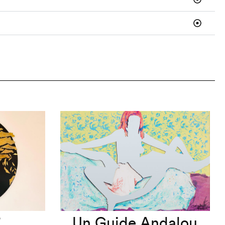
”
Un Guide Andalou