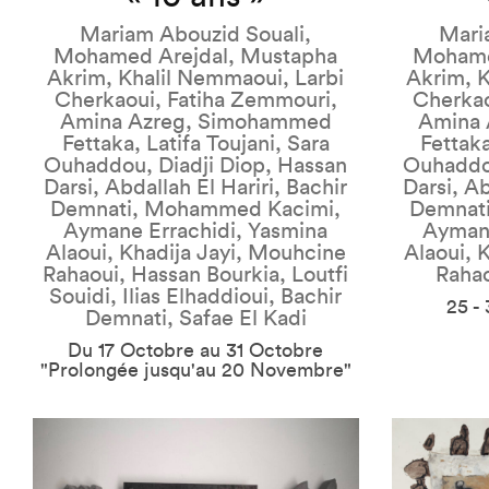
Mariam Abouzid Souali,
Mari
Mohamed Arejdal, Mustapha
Mohame
Akrim, Khalil Nemmaoui, Larbi
Akrim, K
Cherkaoui, Fatiha Zemmouri,
Cherkao
Amina Azreg, Simohammed
Amina
Fettaka, Latifa Toujani, Sara
Fettaka
Ouhaddou, Diadji Diop, Hassan
Ouhaddou
Darsi, Abdallah El Hariri, Bachir
Darsi, Ab
Demnati, Mohammed Kacimi,
Demnat
Aymane Errachidi, Yasmina
Aymane
Alaoui, Khadija Jayi, Mouhcine
Alaoui, 
Rahaoui, Hassan Bourkia, Loutfi
Rahao
Souidi, Ilias Elhaddioui, Bachir
25 -
Demnati, Safae El Kadi
Du 17 Octobre au 31 Octobre
"Prolongée jusqu'au 20 Novembre"